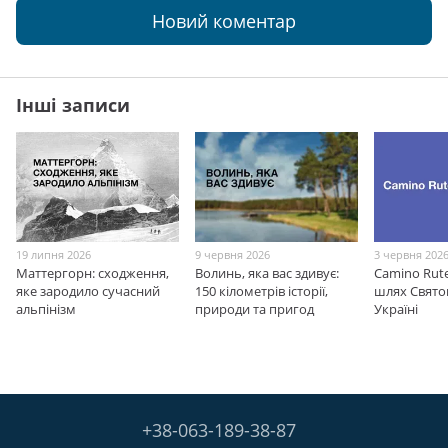
Новий коментар
Інші записи
19 липня 2026
9 червня 2026
3 червня 202
Маттергорн: сходження,
Волинь, яка вас здивує:
Camino Rut
яке зародило сучасний
150 кілометрів історії,
шлях Свято
альпінізм
природи та пригод
Україні
+38-063-189-38-87