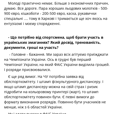
Молоді практично немає. Більше з економічних причин,
думаю. Все дороге. Пара хороших льодових молотків - 500-
900 євро, кішкоботи - 200-500 євро, каска, рукавички
спеціальні .... тому в Харкові і тримається ще хоч якось на
ентузіазмі і моєму спорядженні.
- Що потрібно від спортсмена, щоб брати участь в
українських змаганнях? Який досвід, тренованість,
документи, гроші на участь?
- Головне - бажання. Ми зараз всіх агітуємо приїжджати
на Чемпіонати України. Ось в грудні був перший
Чемпіонат України, на який ФАіС України виділила грошей.
І розряди присвоювалися.
Є ще ряд вимог. На ЧУ потрібна заявка від
облспорткомітету. І штамп фізкультурного диспансеру. І
якщо штамп диспансеру можна на свій страх і ризик
підробити на кольоровому принтері (жарт), то штамп
облспорткомітету повинен бути. Є певні вимоги до
формату виконання розрядів. Повинно бути учасників не
менше, ніж з 6 областей України.
Ну і здати внески в ФАіС України.