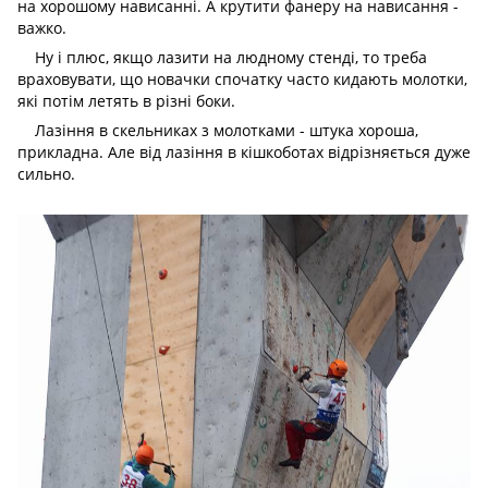
на хорошому нависанні. А крутити фанеру на нависання -
важко.
Ну і плюс, якщо лазити на людному стенді, то треба
враховувати, що новачки спочатку часто кидають молотки,
які потім летять в різні боки.
Лазіння в скельниках з молотками - штука хороша,
прикладна. Але від лазіння в кішкоботах відрізняється дуже
сильно.