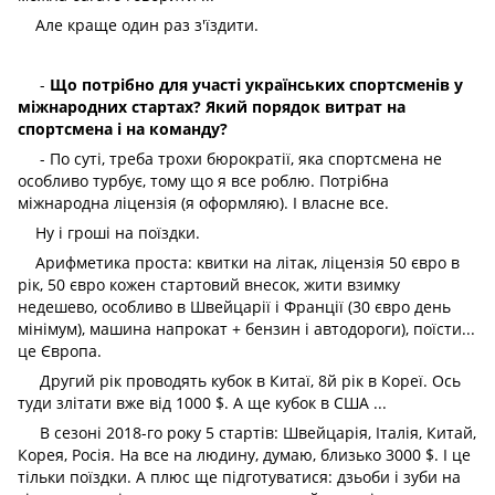
Але краще один раз з'їздити.
-
Що потрібно для участі українських спортсменів у
міжнародних стартах? Який порядок витрат на
спортсмена і на команду?
- По суті, треба трохи бюрократії, яка спортсмена не
особливо турбує, тому що я все роблю. Потрібна
міжнародна ліцензія (я оформляю). І власне все.
Ну і гроші на поїздки.
Арифметика проста: квитки на літак, ліцензія 50 євро в
рік, 50 євро кожен стартовий внесок, жити взимку
недешево, особливо в Швейцарії і Франції (30 євро день
мінімум), машина напрокат + бензин і автодороги), поїсти...
це Європа.
Другий рік проводять кубок в Китаї, 8й рік в Кореї. Ось
туди злітати вже від 1000 $. А ще кубок в США ...
В сезоні 2018-го року 5 стартів: Швейцарія, Італія, Китай,
Корея, Росія. На все на людину, думаю, близько 3000 $. І це
тільки поїздки. А плюс ще підготуватися: дзьоби і зуби на