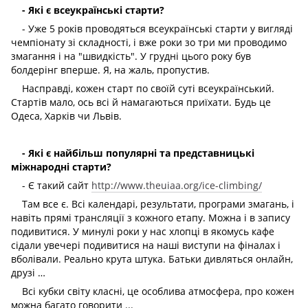
- Які є всеукраїнські старти?
- Уже 5 років проводяться всеукраїнські старти у вигляді
чемпіонату зі складності, і вже роки зо три ми проводимо
змагання і на "швидкість". У грудні цього року був
болдерінг вперше. Я, на жаль, пропустив.
Насправді, кожен старт по своїй суті всеукраїнський.
Стартів мало, ось всі й намагаються приїхати. Будь це
Одеса, Харків чи Львів.
- Які є найбільш популярні та представницькі
міжнародні старти?
- Є такий сайт
http://www.theuiaa.org/ice-climbing/
Там все є. Всі календарі, результати, програми змагань, і
навіть прямі трансляції з кожного етапу. Можна і в запису
подивитися. У минулі роки у нас хлопці в якомусь кафе
сідали увечері подивитися на наші виступи на фіналах і
вболівали. Реально крута штука. Батьки дивляться онлайн,
друзі …
Всі кубки світу класні, це особлива атмосфера, про кожен
можна багато говорити ...