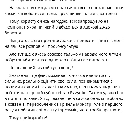
На змаганнях ми даємо практично все в прокат: молотки,
каски, кішкоботи, системи... рукавички тільки свої треба
Тому, користуючись нагодою, всіх запрошуємо на
Чемпіонат України, який відбудеться в Харкові 23-25
березня.
Якщо хтось, хто прочитає, захоче приїхати - пишіть мені
на ФБ, все розповім і проконсультую.
Але тут ще є якесь совкове гальмо у народу: чого я туди
поїду ганьбитися, все одно харків'яни все виграють.
Це реальний глухий кут, хлопці!
Змагання - це фан, можливість чогось навчитися у
сильних, реально оцінити свої сили, познайомитися з
новими людьми і так далі. Пам'ятаю, в 2009-му я вирішив
поїхати на перший кубок світу в Румунію. Так ми удвох сіли
в потяг і поїхали. Я тоді лазив ще в саморобних кішкоботах
з ковзанів, перероблених з Грівель Монстр. Але з першого
разу я побачив еліту світу і зрозумів, чого треба прагнути…
Тому приїжджайте!