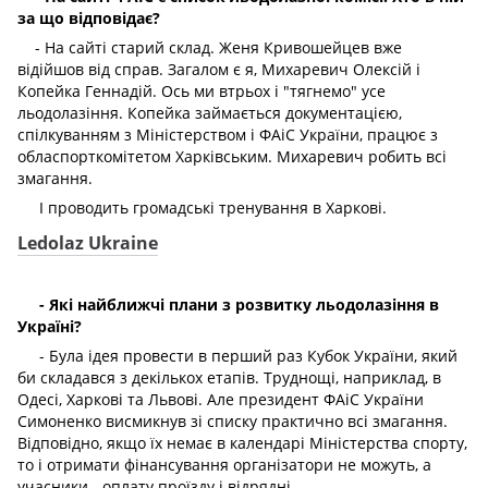
за що відповідає?
- На сайті старий склад. Женя Кривошейцев вже
відійшов від справ. Загалом є я, Михаревич Олексій і
Копейка Геннадій. Ось ми втрьох і "тягнемо" усе
льодолазіння. Копейка займається документацією,
спілкуванням з Міністерством і ФАіС України, працює з
обласпорткомітетом Харківським. Михаревич робить всі
змагання.
І проводить громадські тренування в Харкові.
Ledolaz Ukraine
- Які найближчі плани з розвитку льодолазіння в
Україні?
- Була ідея провести в перший раз Кубок України, який
би складався з декількох етапів. Труднощі, наприклад, в
Одесі, Харкові та Львові. Але президент ФАіС України
Симоненко висмикнув зі списку практично всі змагання.
Відповідно, якщо їх немає в календарі Міністерства спорту,
то і отримати фінансування організатори не можуть, а
учасники - оплату проїзду і відрядні.