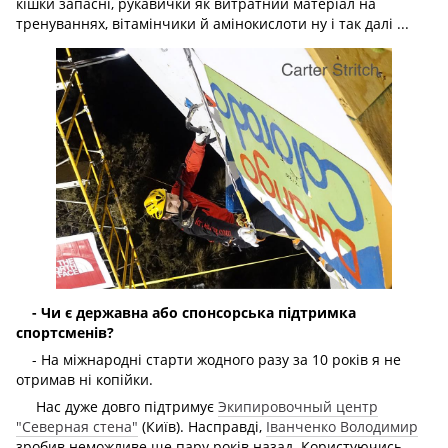
кішки запасні, рукавички як витратний матеріал на
тренуваннях, вітамінчики й амінокислоти ну і так далі ...
- Чи є державна або спонсорська підтримка
спортсменів?
- На міжнародні старти жодного разу за 10 років я не
отримав ні копійки.
Нас дуже довго підтримує
Экипировочный центр
"Северная стена"
(Київ). Насправді,
Іванченко Володимир
зробив неможливе ще пару років назад. Користуючись