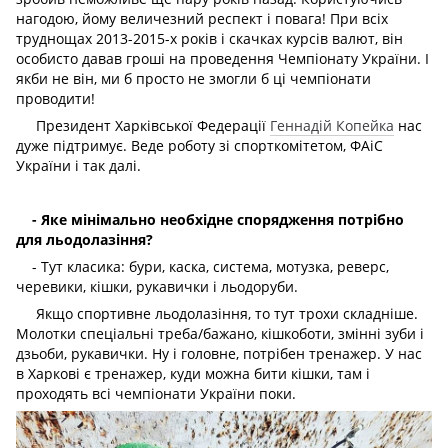
нагодою, йому величезний респект і повага! При всіх
труднощах 2013-2015-х років і скачках курсів валют, він
особисто давав гроші на проведення Чемпіонату України. І
якби не він, ми б просто не змогли б ці чемпіонати
проводити!
Президент Харківської Федерації
Геннадій Копейка
нас
дуже підтримує. Веде роботу зі спорткомітетом, ФАіС
України і так далі.
- Яке мінімально необхідне спорядження потрібно
для льодолазіння?
- Тут класика: бури, каска, система, мотузка, реверс,
черевики, кішки, рукавички і льодоруби.
Якщо спортивне льодолазіння, то тут трохи складніше.
Молотки спеціальні треба/бажано, кішкоботи, змінні зуби і
дзьоби, рукавички. Ну і головне, потрібен тренажер. У нас
в Харкові є тренажер, куди можна бити кішки, там і
проходять всі чемпіонати України поки.