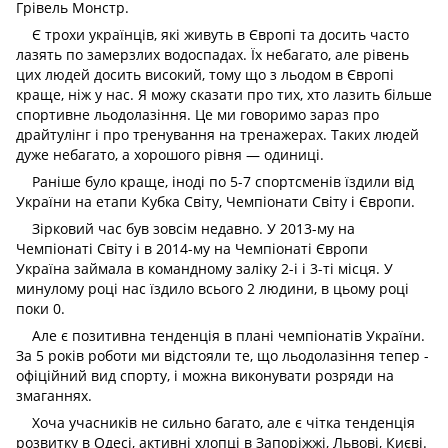
Грівель Монстр.
Є трохи українців, які живуть в Європі та досить часто
лазять по замерзлих водоспадах. Їх небагато, але рівень
цих людей досить високий, тому що з льодом в Європі
краще, ніж у нас. Я можу сказати про тих, хто лазить більше
спортивне льодолазіння. Це ми говоримо зараз про
драйтулінг і про тренування на тренажерах. Таких людей
дуже небагато, а хорошого рівня — одиниці.
Раніше було краще, іноді по 5-7 спортсменів їздили від
України на етапи Кубка Світу, Чемпіонати Світу і Європи.
Зірковий час був зовсім недавно. У 2013-му на
Чемпіонаті Світу і в 2014-му на Чемпіонаті Європи
Україна займала в командному заліку 2-і і 3-ті місця. У
минулому році нас їздило всього 2 людини, в цьому році
поки 0.
Але є позитивна тенденція в плані чемпіонатів України.
За 5 років роботи ми відстояли те, що льодолазіння тепер -
офіційний вид спорту, і можна виконувати розряди на
змаганнях.
Хоча учасників не сильно багато, але є чітка тенденція
розвитку в Одесі, активні хлопці в Запоріжжі, Львові, Києві.