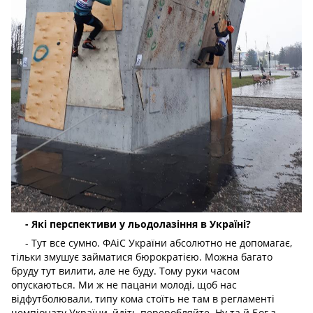
- Які перспективи у льодолазіння в Україні?
- Тут все сумно. ФАіС України абсолютно не допомагає,
тільки змушує займатися бюрократією. Можна багато
бруду тут вилити, але не буду. Тому руки часом
опускаються. Ми ж не пацани молоді, щоб нас
відфутболювали, типу кома стоїть не там в регламенті
чемпіонату України, йдіть переробляйте. Ну та й Бог з