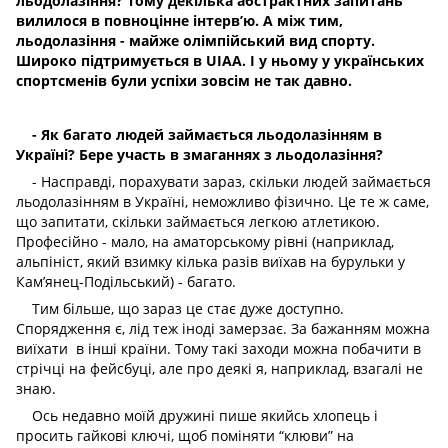
льодолазіння? Тому декілька абстрактних запитань
вилилося в повноцінне інтерв’ю. А між тим,
льодолазіння - майже олімпійський вид спорту.
Широко підтримується в UIAA. І у ньому у українських
спортсменів були успіхи зовсім не так давно.
- Як багато людей займається льодолазінням в
Україні? Бере участь в змаганнях з льодолазіння?
- Насправді, порахувати зараз, скільки людей займається
льодолазінням в Україні, неможливо фізично. Це те ж саме,
що запитати, скільки займається легкою атлетикою.
Професійно - мало, на аматорському рівні (наприклад,
альпініст, який взимку кілька разів виїхав на бурульки у
Кам’янец-Подільський) - багато.
Тим більше, що зараз це стає дуже доступно.
Спорядження є, лід теж іноді замерзає. За бажанням можна
виїхати в інші країни. Тому такі заходи можна побачити в
стрічці на фейсбуці, але про деякі я, наприклад, взагалі не
знаю.
Ось недавно моїй дружині пише якийсь хлопець і
просить гайкові ключі, щоб поміняти “клюви” на