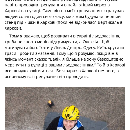
навіть проводив тренування в найлютіший мороз в
Харкові на вулиці. Саме він на моїх тренуваннях страхував
людей сотні годин свого часу, ми з ним будували перший
стенд під кішки в Харкові (поки не відкрилася Вертикаль в
Харкові).
Тому я вважаю, щоб розвивати в Україні льодолазіння,
треба не спортсменів підтримувати, а Олексія. Щоб
мотивувати його їхати у Львів, Дніпро, Одесу, Київ, крутити
траси і робити змагання. Тому що я розумію, якщо він в
якійсь момент скаже: “Валік, я більше не хочу безкоштовно
мерзнути на вулиці з вашим льодолазінням.” То й в Харкові
все швидко закінчиться
Бо я зараз в Харкові нечасто, в
основному всі тренування він проводить.