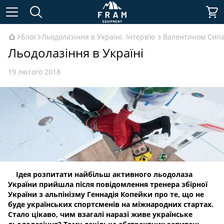
Блог
Льодолазіння в Україні. Інтерв’ю з Валентином Сип
Льодолазіння в Україні
19 лютого 2018
Ідея розпитати найбільш активного льодолаза
України прийшла після повідомлення тренера збірної
України з альпінізму Геннадія Копейки про те, що не
буде українських спортсменів на міжнародних стартах.
Стало цікаво, чим взагалі наразі живе українське