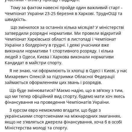
Тому за фактом навесні пройде один важливий старт -
Чемпіонат України 23-25 березня в Харкові. ТруднОЩІ та
швидкість.
Що змінилося за останніх кілька місяців? У міністерстві
затвердили розрядні нормативи. Ми провели відкритий
Чемпіонат Харківської області в листопаді і Чемпіонат
України з болдерінгу в грудні. І деякі учасники вже
виконали нормативи 1 спортивного розряду. І кілька
людей з Одеси, Києва і Харкова виконали нормативи
Кандидат в майстри спорту.
Я не знаю, чи оформлюють їх хлопці в Одесі і Києві, у нас
Михаревич Олексій за підтримки Обласної Федерації
займається оформленням цих звань і розрядів.
Що буде змінюватися? Маємо надію, що в зв'язку з тим,
що ми тепер офіційний вид спорту, будемо мати хоч якесь
фінансування на проведення Чемпіонатів України.
З курсом євро неможливо вгадати, що буде з
українськими спортсменами на міжнародних змаганнях,
якщо не з'являться джерела фінансування, хоча б в особі
Міністерства молоді та спорту.