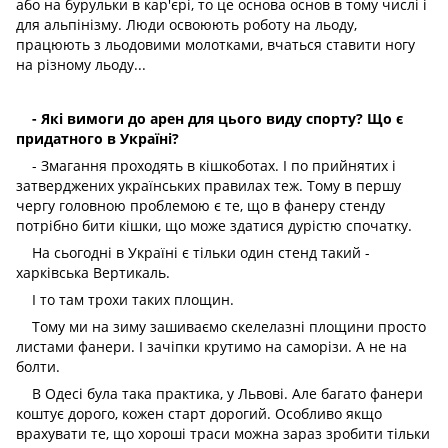
або на бурульки в кар'єрі, то це основа основ в тому числі і
для альпінізму. Люди освоюють роботу на льоду,
працюють з льодовими молотками, вчаться ставити ногу
на різному льоду...
- Які вимоги до арен для цього виду спорту? Що є
придатного в Україні?
- Змагання проходять в кішкоботах. І по прийнятих і
затверджених українських правилах теж. Тому в першу
чергу головною проблемою є те, що в фанеру стенду
потрібно бити кішки, що може здатися дурістю спочатку.
На сьогодні в Україні є тільки один стенд такий -
харківська Вертикаль.
І то там трохи таких площин.
Тому ми на зиму зашиваємо скелелазні площини просто
листами фанери. І зачіпки крутимо на саморізи. А не на
болти.
В Одесі була така практика, у Львові. Але багато фанери
коштує дорого, кожен старт дорогий. Особливо якщо
врахувати те, що хороші траси можна зараз зробити тільки