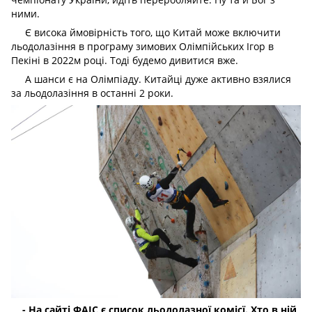
ними.
Є висока ймовірність того, що Китай може включити
льодолазіння в програму зимових Олімпійських Ігор в
Пекіні в 2022м році. Тоді будемо дивитися вже.
А шанси є на Олімпіаду. Китайці дуже активно взялися
за льодолазіння в останні 2 роки.
- На сайті ФАІС є список льодолазної комісї. Хто в ній