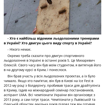
- Хто є найбільш відомим льодолазними тренерами
в Україні? Хто двигун цього виду спорту в Україні?
- Нікого немає.
Окремо треба сказати про двигун спортивного
льодолазіння в Україні в останні років 5. Це Михаревич
Олексій. Свого часу він був моїм студентом, я витягнув його
в на другому курсі в Крим, і понеслося.
Він брав участь у всіх льодолазних проектах, а їх було
чимало. Якщо хто пам'ятає, він був в Києві на Ice Fest в
2012-му році з болдерінгу, пробивав траси для драйтулінга
в Криму, їздив на міжнародний семінар постановників,
аспірант UIAA. Всі чемпіонати України він організовує з
2013 року, а сам готує траси. Чемпіонати у Львівській та
Одеській областях декілька років підряд теж він готував,