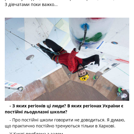
З дівчатами поки важко...
- З яких регіонів ці люди? В яких регіонах України є
постійні льодолазні школи?
- Про постійні школи говорити не доводиться. Я думаю,
що практично постійно тренуються тільки в Харкові.
У Києві проблема з залом.