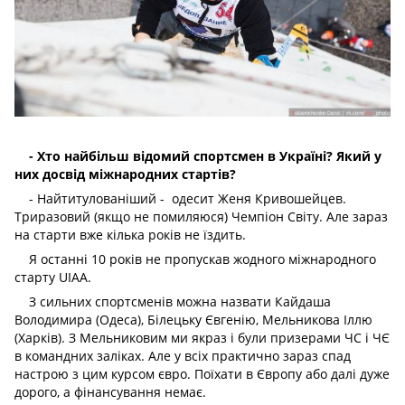
- Хто найбільш відомий спортсмен в Україні? Який у
них досвід міжнародних стартів?
- Найтитулованіший - одесит Женя Кривошейцев.
Триразовий (якщо не помиляюся) Чемпіон Світу. Але зараз
на старти вже кілька років не їздить.
Я останні 10 років не пропускав жодного міжнародного
старту UIAA.
З сильних спортсменів можна назвати Кайдаша
Володимира (Одеса), Білецьку Євгенію, Мельникова Іллю
(Харків). З Мельниковим ми якраз і були призерами ЧС і ЧЄ
в командних заліках. Але у всіх практично зараз спад
настрою з цим курсом євро. Поїхати в Європу або далі дуже
дорого, а фінансування немає.