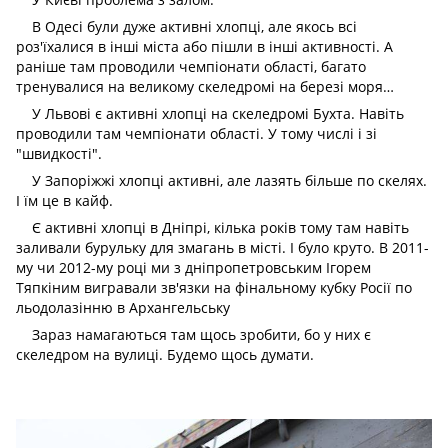
В Одесі були дуже активні хлопці, але якось всі
роз'їхалися в інші міста або пішли в інші активності. А
раніше там проводили чемпіонати області, багато
тренувалися на великому скеледромі на березі моря…
У Львові є активні хлопці на скеледромі Бухта. Навіть
проводили там чемпіонати області. У тому числі і зі
"швидкості".
У Запоріжжі хлопці активні, але лазять більше по скелях.
І їм це в кайф.
Є активні хлопці в Дніпрі, кілька років тому там навіть
заливали бурульку для змагань в місті. І було круто. В 2011-
му чи 2012-му році ми з дніпропетровським Ігорем
Тяпкіним вигравали зв'язки на фінальному кубку Росії по
льодолазінню в Архангельську
Зараз намагаються там щось зробити, бо у них є
скеледром на вулиці. Будемо щось думати.