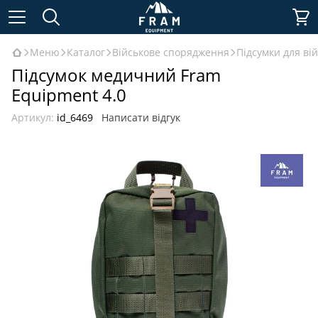
Меню
Каталог
Військове спорядження
Підсумки для ві
Підсумок медичний Fram
Equipment 4.0
Артикул:
id_6469
Написати відгук