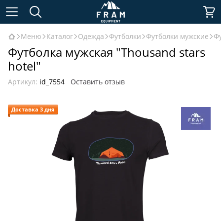
Меню
Каталог
Одежда
Футболки
Футболки мужские
Фу
Футболка мужская "Thousand stars
hotel"
Артикул:
id_7554
Оставить отзыв
Доставка 3 дня