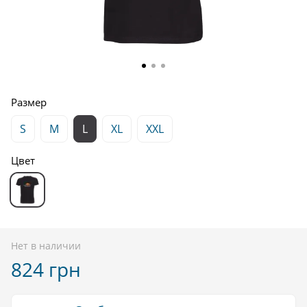
Размер
S
M
L
XL
XXL
Цвет
Нет в наличии
824 грн