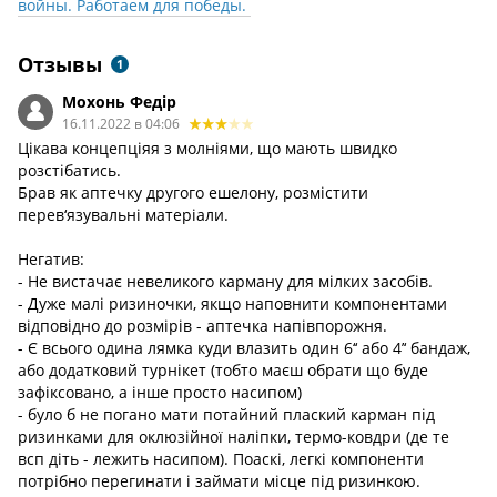
войны. Работаем для победы.
Отзывы
1
Мохонь Федір
16.11.2022 в 04:06
Цікава концепціяя з молніями, що мають швидко
розстібатись.
Брав як аптечку другого ешелону, розмістити
перев‘язувальні матеріали.
Негатив:
- Не вистачає невеликого карману для мілких засобів.
- Дуже малі ризиночки, якщо наповнити компонентами
відповідно до розмірів - аптечка напівпорожня.
- Є всього одина лямка куди влазить один 6‘‘ або 4’‘ бандаж,
або додатковий турнікет (тобто маєш обрати що буде
зафіксовано, а інше просто насипом)
- було б не погано мати потайний плаский карман під
ризинками для оклюзійної наліпки, термо-ковдри (де те
всп діть - лежить насипом). Поаскі, легкі компоненти
потрібно перегинати і займати місце під ризинкою.