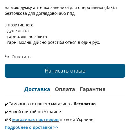
на мою думку аптечка завелика для оперативної (ifak), і
безтолкова для доглядової або ппд
з позитивного:
- дуже легка
- гарно, якісно зшита
- гарні молнії, дійсно розстібаються в один рух.
Ответить
Написать отзыв
Доставка
Оплата
Гарантия
✔️Самовывоз с нашего магазина -
бесплатно
✔️Новой почтой по Украине
✔️В
магазинах партнеров
по всей Украине
Подробнее о доставке
>>