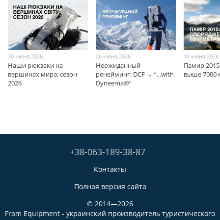
30 июня 2026
26 июня 2026
14 июня 2026
Наши рюкзаки на
Неожиданный
Памир 2015
вершинах мира: сезон
ренейминг: DCF → “...with
выше 7000 
2026
Dyneema®”
+38-063-189-38-87
Контакты
Полная версия сайта
© 2014—2026
Fram Equipment - украинский производитель туристического