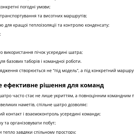
 конкретні погодні умови;
 транспортування та висотних маршрутів;
ю для кращої теплоізоляції та контролю конденсату;
;
о використання пічок усередині шатра;
для базових таборів і командної роботи.
ядження створюється не “під модель”, а під конкретний маршру
е ефективне рішення для команд
шатро часто стає не лише укриттям, а повноцінним командним 
евеликих наметів, спільне шатро дозволяє:
ий контакт і взаємоконтроль усередині команди;
у та організовувати побут;
и тепло завдяки спільному простору;