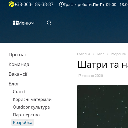
+38-063-189-38-87
Перейти к основному контенту
Графік роботи:
Пн-Пт
09:00 –18:0
Меню
Про нас
Головна
Блог
Розробка
Шатри та н
Команда
Вакансії
17 травня 2026
Блог
Статті
Корисні матеріали
Outdoor культура
Партнерство
Розробка