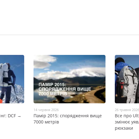
14 червня 2026
26 травня 202
нг: DCF →
Памір 2015: спорядження вище
Все про Ult
7000 метрів
змінює уяв
рюкзаки