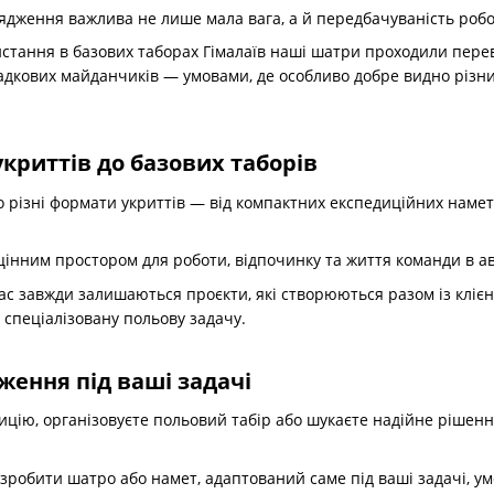
ядження важлива не лише мала вага, а й передбачуваність робо
истання в базових таборах Гімалаїв наші шатри проходили пере
садкових майданчиків — умовами, де особливо добре видно різ
криттів до базових таборів
 різні формати укриттів — від компактних експедиційних намет
цінним простором для роботи, відпочинку та життя команди в а
ас завжди залишаються проєкти, які створюються разом із кліє
 спеціалізовану польову задачу.
ження під ваші задачі
ицію, організовуєте польовий табір або шукаєте надійне рішенн
робити шатро або намет, адаптований саме під ваші задачі, у