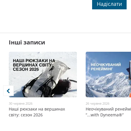
Надіслати
Інші записи
30 червня 2026
26 червня 2026
Наші рюкзаки на вершинах
Неочікуваний ренеймі
світу: сезон 2026
“...with Dyneema®”