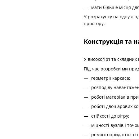
мати більше місця дл
У розрахунку на одну люд
простору.
Конструкція та н
У високогір’ї та складни
Під час розробки ми прид
геометрії каркаса;
розподілу навантажен
роботі матеріалів пр
роботі двошарових ко
стійкості до вітру;
міцності вузлів і точо
ремонтопридатності в