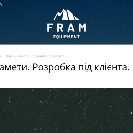
0
Шатри, намети. Робробка під клієнта.
амети. Розробка під клієнта.