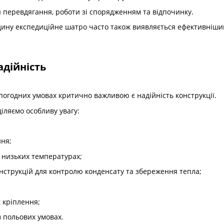
я перевдягання, роботи зі спорядженням та відпочинку.
ину експедиційне шатро часто також виявляється ефективнішим 
адійність
х погодних умовах критично важливою є надійність конструкції.
іляємо особливу увагу:
ня;
и низьких температурах;
нструкцій для контролю конденсату та збереження тепла;
к кріплення;
 польових умовах.