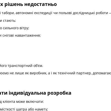
х рішень недостатньо
і табори, автономні експедиції чи польові дослідницькі роботи 
и стають:
до сильного вітру;
и снігові навантаження;
його транспортний об’єм.
юємо не лише як виробник, а і як технічний партнер, допомага
ти індивідуальна розробка
д клієнта може включати:
місткості шатра або намету;