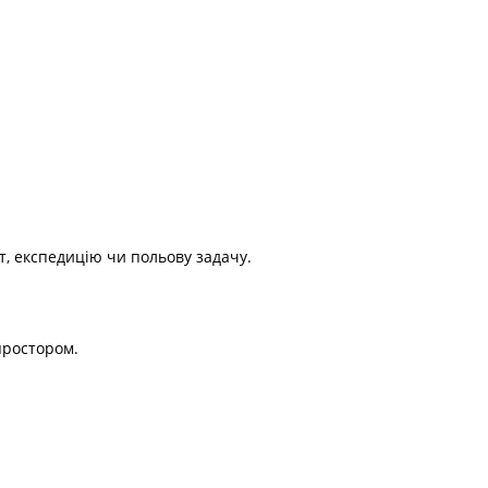
т, експедицію чи польову задачу.
простором.