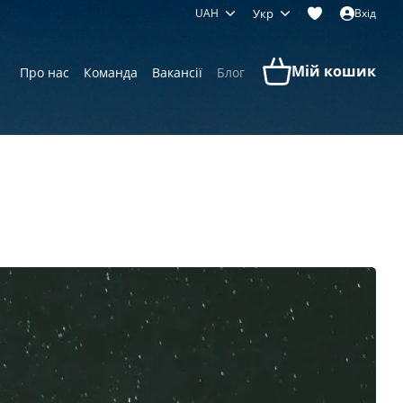
UAH
Укр
Вхід
Мій кошик
Про нас
Команда
Вакансії
Блог