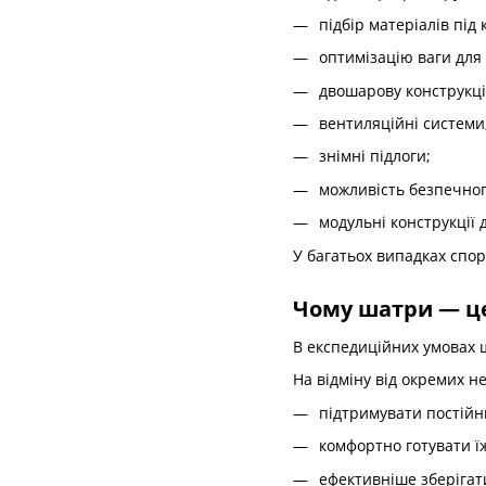
підбір матеріалів під
оптимізацію ваги для
двошарову конструкці
вентиляційні системи
знімні підлоги;
можливість безпечног
модульні конструкції 
У багатьох випадках спор
Чому шатри — ц
В експедиційних умовах 
На відміну від окремих н
підтримувати постійн
комфортно готувати їж
ефективніше зберігат