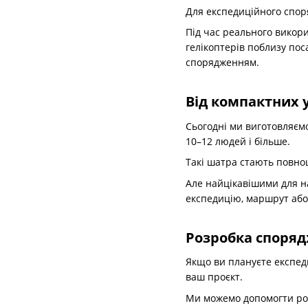
Для експедиційного спор
Під час реального викор
гелікоптерів поблизу по
спорядженням.
Від компактних у
Сьогодні ми виготовляємо
10–12 людей і більше.
Такі шатра стають повно
Але найцікавішими для н
експедицію, маршрут або
Розробка споряд
Якщо ви плануєте експед
ваш проєкт.
Ми можемо допомогти роз