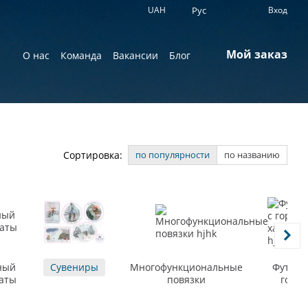
UAH
Рус
Вход
Мой заказ
О нас
Команда
Вакансии
Блог
Сортировка:
по популярности
по названию
ный
Сувениры
Многофункциональные
Футбол
аты
повязки
горн
характ