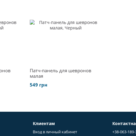
ронов
Патч-панель для шевронов
малая
549 грн
Клиентам
Контактн
Вход в личный кабинет
+38-063-189-