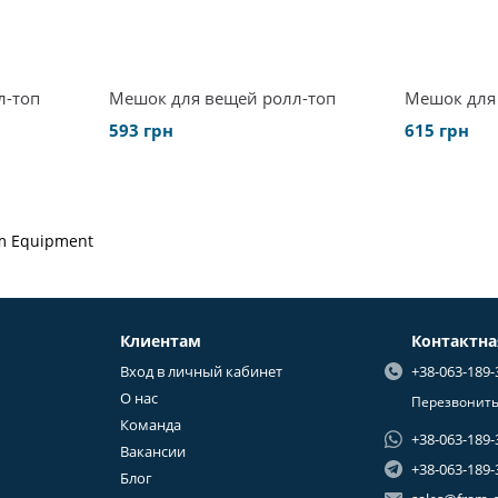
л-топ
Мешок для вещей ролл-топ
Мешок для
593 грн
615 грн
m Equipment
Клиентам
Контактн
Вход в личный кабинет
+38-063-189-
О нас
Перезвонить
Команда
+38-063-189-
Вакансии
+38-063-189-
Блог