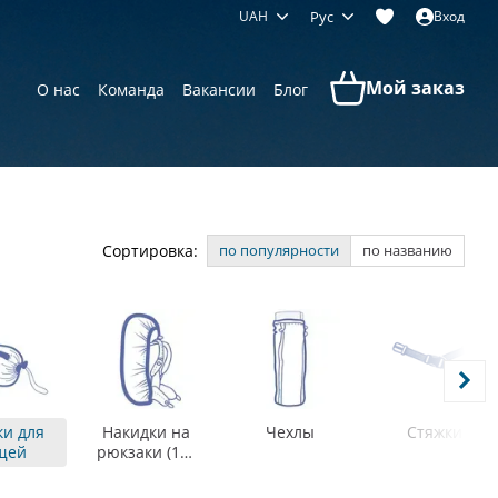
UAH
Рус
Вход
Мой заказ
О нас
Команда
Вакансии
Блог
Сортировка:
по популярности
по названию
и для
Накидки на
Чехлы
Стяжки
щей
рюкзаки (15-
100 л)