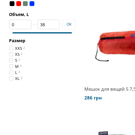
Объем, L
От Объем, L
До Объем, L
OK
Размер
XXS
2
XS
2
S
3
M
3
L
3
XL
2
Мешок для вещей S 7,5
286 грн