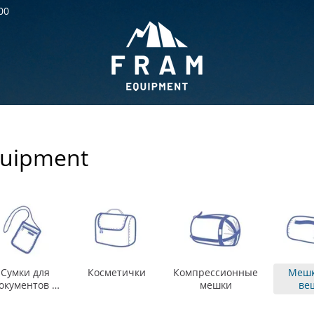
00
uipment
Сумки для
Косметички
Компресcионные
Мешк
окументов и
мешки
ве
кошельки