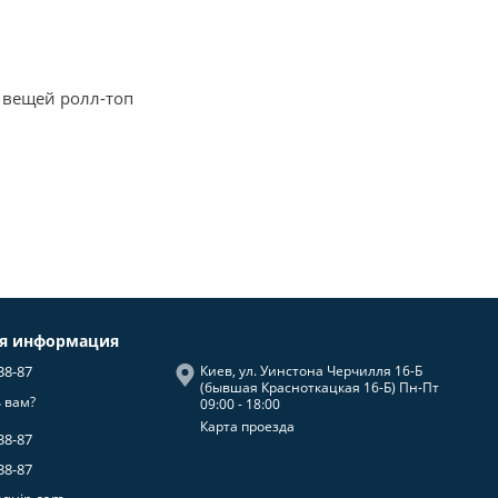
 вещей ролл-топ
ая информация
38-87
Киев, ул. Уинстона Черчилля 16-Б
(бывшая Красноткацкая 16-Б) Пн-Пт
 вам?
09:00 - 18:00
Карта проезда
38-87
38-87