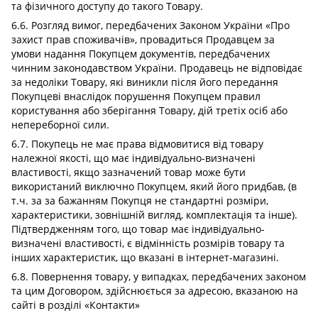
та фізичного доступу до такого Товару.
6.6. Розгляд вимог, передбачених Законом України «Про
захист прав споживачів», провадиться Продавцем за
умови надання Покупцем документів, передбачених
чинним законодавством України. Продавець не відповідає
за недоліки Товару, які виникли після його передання
Покупцеві внаслідок порушення Покупцем правил
користування або зберігання Товару, дій третіх осіб або
непереборної сили.
6.7. Покупець не має права відмовитися від товару
належної якості, що має індивідуально-визначені
властивості, якщо зазначений товар може бути
використаний виключно Покупцем, який його придбав, (в
т.ч. за за бажанням Покупця не стандартні розміри,
характеристики, зовнішній вигляд, комплектація та інше).
Підтвердженням того, що товар має індивідуально-
визначені властивості, є відмінність розмірів товару та
інших характеристик, що вказані в інтернет-магазині.
6.8. Повернення товару, у випадках, передбачених законом
та цим Договором, здійснюється за адресою, вказаною на
сайті в розділі «Контакти»