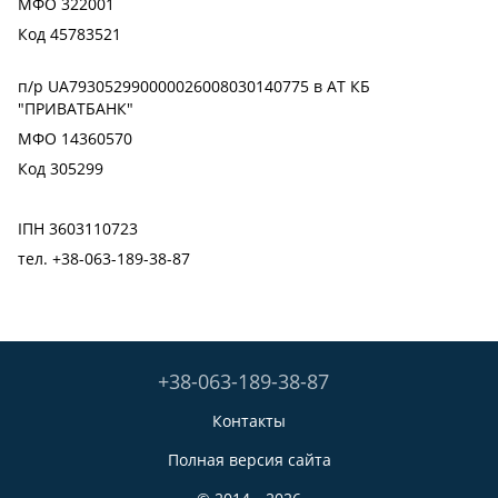
МФО 322001
Код 45783521
п/р UA793052990000026008030140775 в АТ КБ
"ПРИВАТБАНК"
МФО 14360570
Код 305299
ІПН 3603110723
тел. +38-063-189-38-87
+38-063-189-38-87
Контакты
Полная версия сайта