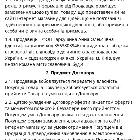
років, отримує інформацію від Продавця, розміщує
замовлення щодо купівлі товару, що представлений на
сайті Інтернет-магазину для цілей, що не пов'язані зі
здійсненням підприємницької діяльності, або юридична
особа чи фізична особа-підприємець.
1.4. Продавець – ФОП Гаркушина Анна Олексіївна
(ідентифікаційний код 3563803946), юридична особа, яка
створена і діє відповідно до чинного законодавства
України, місцезнаходження якої: Україна, м. Київ, вул.
Князя Романа Мстиславовича, буд.4
2. Предмет Договору
2.1. Продавець зобов’язується передати у власність
Покупцю Товар, а Покупець зобов’язується оплатити і
прийняти Товар на умовах цього Договору.
2.2. Датою укладення Договору-оферти (акцептом оферти)
та моментом повного й беззаперечного прийняттям
Покупцем умов Договору вважається дата заповнення
Покупцем форми замовлення, розташованої на сайті
Інтернет-магазину, за умови отримання Покупцем від
Продавця підтвердження замовлення в електронному
вигляді. У разі необхідності, за бажанням Покупця, Договір