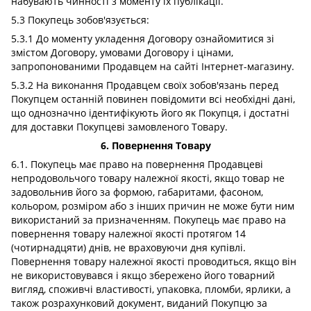
набувають чинності з моменту їх публікації.
5.3 Покупець зобов'язується:
5.3.1 До моменту укладення Договору ознайомитися зі
змістом Договору, умовами Договору і цінами,
запропонованими Продавцем на сайті Інтернет-магазину.
5.3.2 На виконання Продавцем своїх зобов'язань перед
Покупцем останній повинен повідомити всі необхідні дані,
що однозначно ідентифікують його як Покупця, і достатні
для доставки Покупцеві замовленого Товару.
6. Повернення Товару
6.1. Покупець має право на повернення Продавцеві
непродовольчого товару належної якості, якщо товар не
задовольнив його за формою, габаритами, фасоном,
кольором, розміром або з інших причин не може бути ним
використаний за призначенням. Покупець має право на
повернення товару належної якості протягом 14
(чотирнадцяти) днів, не враховуючи дня купівлі.
Повернення товару належної якості проводиться, якщо він
не використовувався і якщо збережено його товарний
вигляд, споживчі властивості, упаковка, пломби, ярлики, а
також розрахунковий документ, виданий Покупцю за