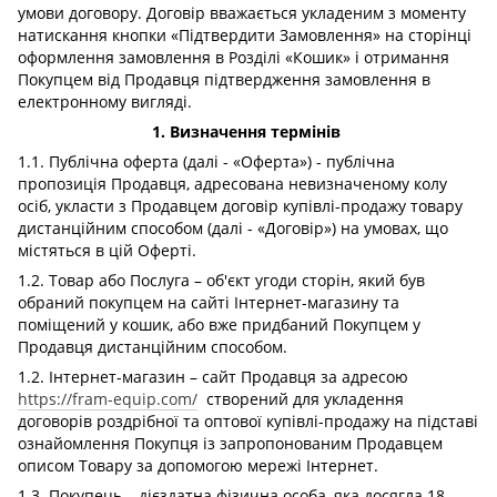
умови договору. Договір вважається укладеним з моменту
натискання кнопки «Підтвердити Замовлення» на сторінці
оформлення замовлення в Розділі «Кошик» і отримання
Покупцем від Продавця підтвердження замовлення в
електронному вигляді.
1. Визначення термінів
1.1. Публічна оферта (далі - «Оферта») - публічна
пропозиція Продавця, адресована невизначеному колу
осіб, укласти з Продавцем договір купівлі-продажу товару
дистанційним способом (далі - «Договір») на умовах, що
містяться в цій Оферті.
1.2. Товар або Послуга – об'єкт угоди сторін, який був
обраний покупцем на сайті Інтернет-магазину та
поміщений у кошик, або вже придбаний Покупцем у
Продавця дистанційним способом.
1.2. Інтернет-магазин – сайт Продавця за адресою
https://fram-equip.com/
створений для укладення
договорів роздрібної та оптової купівлі-продажу на підставі
ознайомлення Покупця із запропонованим Продавцем
описом Товару за допомогою мережі Інтернет.
1.3. Покупець – дієздатна фізична особа, яка досягла 18