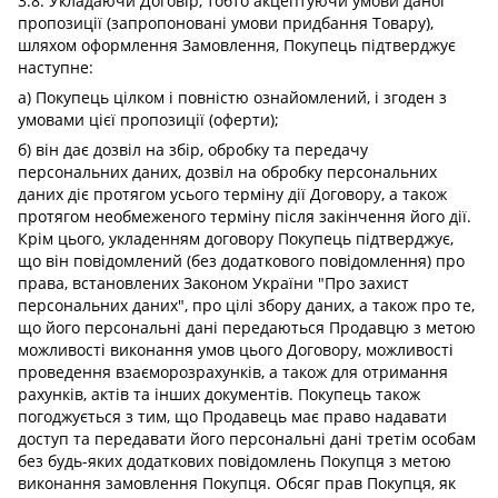
3.8. Укладаючи Договір, тобто акцептуючи умови даної
пропозиції (запропоновані умови придбання Товару),
шляхом оформлення Замовлення, Покупець підтверджує
наступне:
а) Покупець цілком і повністю ознайомлений, і згоден з
умовами цієї пропозиції (оферти);
б) він дає дозвіл на збір, обробку та передачу
персональних даних, дозвіл на обробку персональних
даних діє протягом усього терміну дії Договору, а також
протягом необмеженого терміну після закінчення його дії.
Крім цього, укладенням договору Покупець підтверджує,
що він повідомлений (без додаткового повідомлення) про
права, встановлених Законом України "Про захист
персональних даних", про цілі збору даних, а також про те,
що його персональні дані передаються Продавцю з метою
можливості виконання умов цього Договору, можливості
проведення взаєморозрахунків, а також для отримання
рахунків, актів та інших документів. Покупець також
погоджується з тим, що Продавець має право надавати
доступ та передавати його персональні дані третім особам
без будь-яких додаткових повідомлень Покупця з метою
виконання замовлення Покупця. Обсяг прав Покупця, як