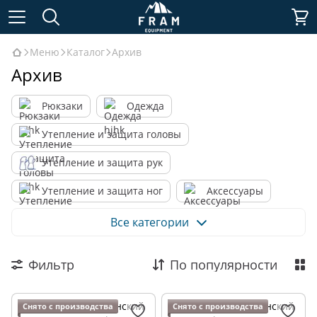
Меню
Каталог
Архив
Архив
Рюкзаки
Одежда
Утепление и защита головы
Утепление и защита рук
Утепление и защита ног
Аксессуары
Аптечки
Снегоступы
Бівакзак
Все категории
Шатры и палатки
Фильтр
По популярности
Благодійний мерч - Веган пайки для Сил Оборони
Военное снаряжение
Подарки
Снято с производства
Снято с производства