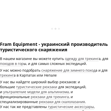
Fram Equipment - украинский производитель
туристического снаряжения
В нашем магазине вы можете купить
одежду для трекинг
а, для
походов в гор
ы, и для самых сложных экспедиций.
У нас можно подобрать
снаряжение для зимнего поход
а и для
трекинг
а в Карпатах или Непале
У нас вы найдете широкий выбор рюкзаков: и
большие
туристические рюкзаки
для экспедиций,
и
ультралегкие модели для альпинизма
, и
функциональные
рюкзаки для трекинга
, и
специализированные
рюкзаки для скалолазания
.
У нас так же представлены
туристические аксессуары
,