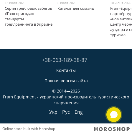
13 июля 2026
6 июля 2026
10 июня 2026
Серия трейловых забегов
Каталог для команд
Fram-Equip
«Твоя пригода»:
партнёр ту
стандарты
«Романтик» 
трейлраннинга в Украине
центр чер
аутдора и 
туризма
+38-063-189-38-87
Контакты
Полная версия сайта
© 2014—2026
Fram Equipment - украинский производитель туристического
снаряжения
Укр
Рус
Eng
Online store built with Horoshop