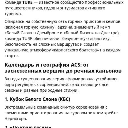
команда
TURE
— известное сообщество профессиональных
путешественников, гидов и энтузиастов активного
туризма.
Опираясь на собственную сеть горных приютов и кемпов
(включая горную хижину Гаджина, знаменитый кемп
«Белый Слон» в Дземброне и «Белый Бизон» на Днестре),
команда TURE обеспечивает безупречную логистику,
безопасность на сложных маршрутах и создаёт
уникальную атмосферу «карпатского братства» на каждом
старте.
Календарь и география ACS: от
заснеженных вершин до речных каньонов
За годы существования серия сформировала устойчивое
ядро регулярных соревнований, охватывающих все
сезоны и разные природные стихии.
1. Кубок Белого Слона (КБС)
Экстремальные командные ски-тур соревнования с
элементами ориентирования на суровом зимнем хребте
Черногора.
2. «По краю весны»