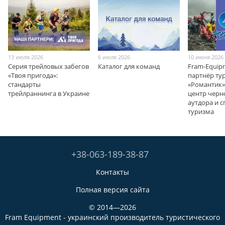
13 июля 2026
6 июля 2026
10 июня 2026
Серия трейловых забегов
Каталог для команд
Fram-Equip
«Твоя пригода»:
партнёр ту
стандарты
«Романтик» 
трейлраннинга в Украине
центр чер
аутдора и 
туризма
+38-063-189-38-87
Контакты
Полная версия сайта
© 2014—2026
Fram Equipment - украинский производитель туристического