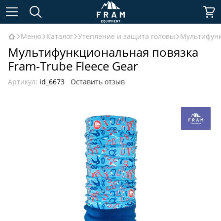
Меню
Каталог
Утепление и защита головы
Мультифунк
Мультифункциональная повязка
Fram-Trube Fleece Gear
Артикул:
id_6673
Оставить отзыв