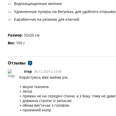
Водозащищенные молнии
Удлиненные пулеры на бегунках, для удобного открыва
Карабинчик на резинке для ключей
Размер:
32х20 см
Вес:
105 г
Отзывы
3
Ігор
08.12.2025 в 23:00
Користуюсь вже майже рік.
+ міцна тканина
+ легка
+ пряжка не на середіні спини, а з боку, тому не да
+ довжина стропи із запасом
+ обєма вистачає з головою
+ приємний колір