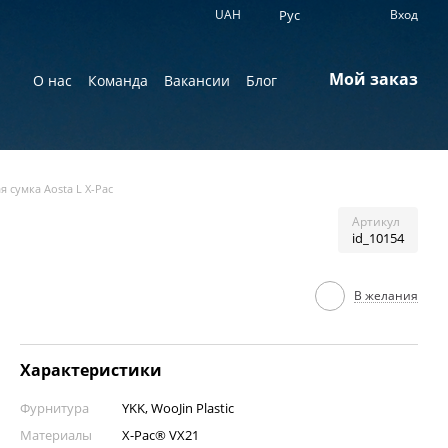
UAH
Рус
Вход
Мой заказ
О нас
Команда
Вакансии
Блог
я сумка Aosta L X-Pac
Артикул
id_10154
В желания
Характеристики
Фурнитура
YKK, WooJin Plastic
Материалы
X-Pac® VX21