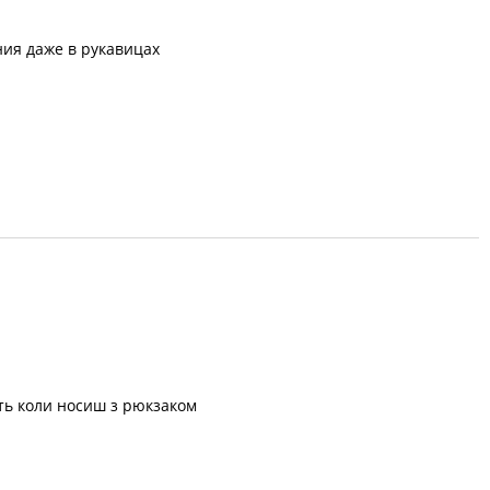
ния даже в рукавицах
вить коли носиш з рюкзаком