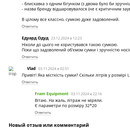
- блискавка з одним бігунком (з двома було би зручні
- назва бренду відшаровувалося (не є критичним за
В цілому все классно, сумкою дуже задоволений.
Ответить
Едуард Одуд
23.12.2024 в 12:23
Ніколи до цього не користувався такою сумкою.
Поки що задоволений об'ємом сумки і зручністю носі
Ответить
Vlad
03.11.2024 в 02:51
Привіт! Яка місткість сумки? Скільки літрів у розмірі L
Ответить
Fram Equipment
03.11.2024 в 22:16
Вітаю. На жаль, літраж не міряли.
Є параметри по розміру 32*20
Ответить
Новый отзыв или комментарий