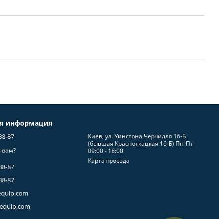
ая информация
38-87
Киев, ул. Уинстона Черчилля 16-Б
(бывшая Красноткацкая 16-Б) Пн-Пт
 вам?
09:00 - 18:00
Карта проезда
38-87
38-87
equip.com
-equip.com