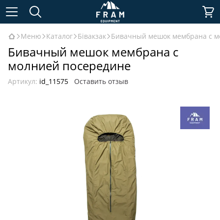
Меню
Каталог
Бівакзак
Бивачный мешок мембрана с м
Бивачный мешок мембрана с
молнией посередине
Артикул:
id_11575
Оставить отзыв