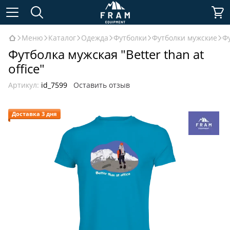
Меню
Каталог
Одежда
Футболки
Футболки мужские
Фу
Футболка мужская "Better than at
office"
Артикул:
id_7599
Оставить отзыв
Доставка 3 дня