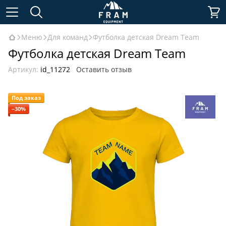
Меню
Для команд
Футболка детская Dream Team
Футболка детская Dream Team
Артикул:
id_11272
Оставить отзыв
Под заказ
−30%