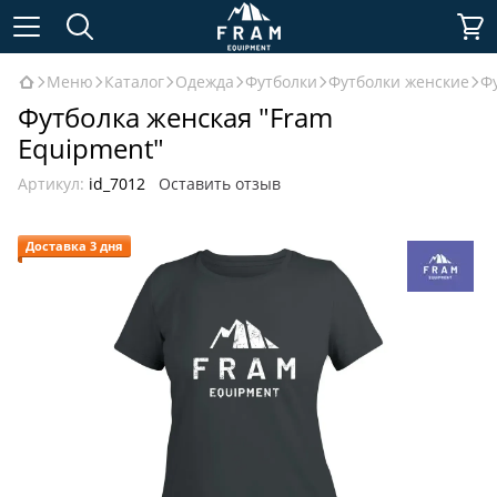
Меню
Каталог
Одежда
Футболки
Футболки женские
Ф
Футболка женская "Fram
Equipment"
Артикул:
id_7012
Оставить отзыв
Доставка 3 дня