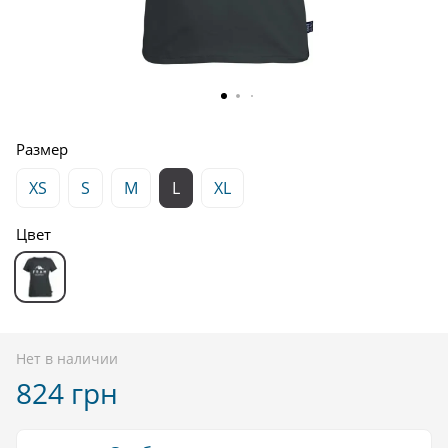
Размер
XS
S
M
L
XL
Цвет
Нет в наличии
824 грн