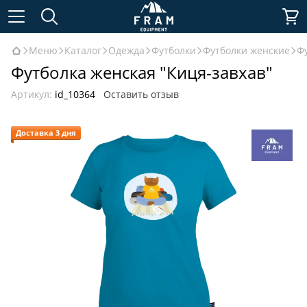
Меню
Каталог
Одежда
Футболки
Футболки женские
Ф
Футболка женская "Киця-завхав"
Артикул:
id_10364
Оставить отзыв
Доставка 3 дня