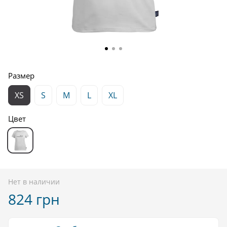
Размер
XS
S
M
L
XL
Цвет
Нет в наличии
824 грн