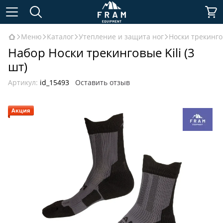
Меню
Каталог
Утепление и защита ног
Носки трекинг
Набор Носки трекинговые Kili (3
шт)
Артикул:
id_15493
Оставить отзыв
Акция