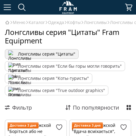
Меню
Каталог
Одежда
Кофты
Лонгсливы
Лонгсливы 
Лонгсливы серия "Цитаты" Fram
Equipment
Лонгсливы серия "Цитаты"
Лонгсливы серия "Если бы горы могли говорить"
Лонгсливы серия "Коты-туристы"
Лонгсливы серия "True outdoor graphics"
Фильтр
По популярности
Доставка 3 дня
Доставка 3 дня