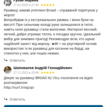
Рубан Марина
21.02.2025 в 21:36
Рукавиці зимові утеплені Broad – справжній порятунок у
мороз!
Випробував їх у екстремальних умовах, і вони були на
висоті! При сильному холоді руки залишалися в теплі,
навіть коли рукавиці стали вологими. Матеріал якісний,
легкий, добре утримує тепло, а посадка зручна. Ідеальний
вибір для зимових пригод! Рекомендую всім, хто шукає
надійний захист від морозу. 🔥🧤 + на реуглярній основі
використою їх як рукавиці для катання на борді, аж
спекотно у них, але інших немаю.
Ответить
Шаповалов Андрій Геннадійович
27.12.2023 в 20:48
Дякую за рукавиці BROAD XL! Ось посилання на відео
розпакування:
http://surl.li/oqzqo
Ответить