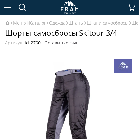
Меню
Каталог
Одежда
Штаны
Штани самосбросы
Шор
Шорты-самосбросы Skitour 3/4
Артикул:
id_2790
Оставить отзыв