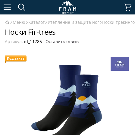
Меню
Каталог
Утепление и защита ног
Носки трекинг
Носки Fir-trees
Артикул:
id_11785
Оставить отзыв
Под заказ