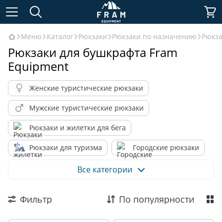
Меню
Каталог
Рюкзаки
Рюкзаки по назначению
Рюкза
Рюкзаки для бушкрафта Fram
Equipment
Женские туристические рюкзаки
Мужские туристические рюкзаки
Рюкзаки и жилетки для бега
Рюкзаки для туризма
Городские рюкзаки
Альпинистские рюкзаки
Все категории
Рюкзаки для пешеходного туризма
Фильтр
По популярности
Рюкзаки для 1-3 дневных походов