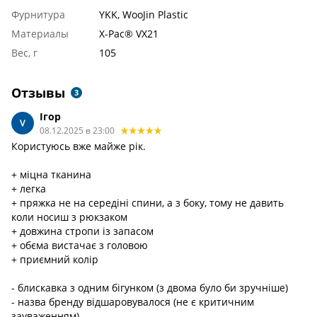
Фурнитура
YKK, WooJin Plastic
Материалы
X-Pac® VX21
Вес, г
105
Отзывы
3
Ігор
08.12.2025 в 23:00
Користуюсь вже майже рік.
+ міцна тканина
+ легка
+ пряжка не на середіні спини, а з боку, тому не давить
коли носиш з рюкзаком
+ довжина стропи із запасом
+ обєма вистачає з головою
+ приємний колір
- блискавка з одним бігунком (з двома було би зручніше)
- назва бренду відшаровувалося (не є критичним
зауваженням)