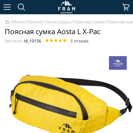
Меню
Каталог
Аксессуары
Поясные сумки
Поясная сум
Поясная сумка Aosta L X-Pac
Артикул:
id_10156
3 отзыва