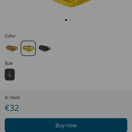
Color
Size
L
In stock
€32
Buy now