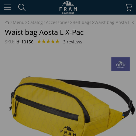
Menu
Catalog
Accessories
Belt bags
Waist bag Aosta L X
Waist bag Aosta L X-Pac
SKU:
id_10156
3 reviews