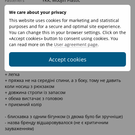
Fasteners
YKK, WooJin Plastic
Materials
X-Pac® VX21
We care about your privacy
Weight, g
105
This website uses cookies for marketing and statistical
purposes and for a secure and optimal site experience.
You can change this in your browser settings. Click on the
Reviews
3
«Accept cookies» button to consent using cookies. You
Ігор
can read more on the
User agreement page
.
08.12.2025 0012 23:00
Користуюсь вже майже рік.
Accept cookies
+ міцна тканина
+ легка
+ пряжка не на середіні спини, а з боку, тому не давить
коли носиш з рюкзаком
+ довжина стропи із запасом
+ обєма вистачає з головою
+ приємний колір
- блискавка з одним бігунком (з двома було би зручніше)
- назва бренду відшаровувалося (не є критичним
зауваженням)