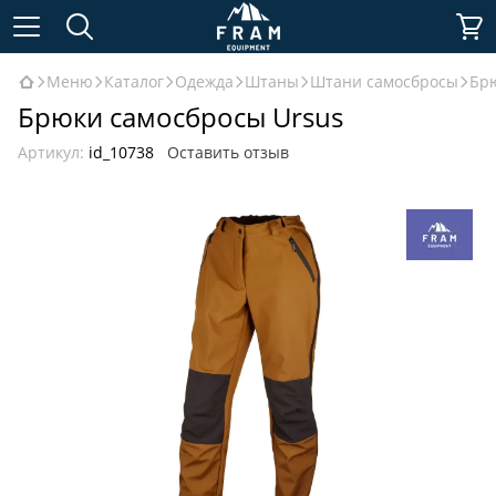
Меню
Каталог
Одежда
Штаны
Штани самосбросы
Брю
Брюки самосбросы Ursus
Артикул:
id_10738
Оставить отзыв