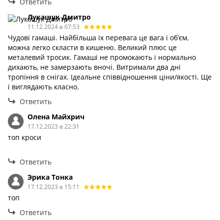
Ответить
Лукашук Дмитро
11.12.2024 в 07:53
Чудові гамаші. Найбільша їх перевага це вага і обʼєм,
можна легко скласти в кишеню. Великий плюс це
металевий тросик. Гамаші не промокають і нормально
дихають, не замерзають вночі. Витримали два дні
тропіння в снігах. Ідеальне співвідношення ціни/якості. Ще
і виглядають класно.
Ответить
Олена Майхрич
17.12.2023 в 22:31
топ кроси
Ответить
Эрика Тонка
17.12.2023 в 15:11
топ
Ответить