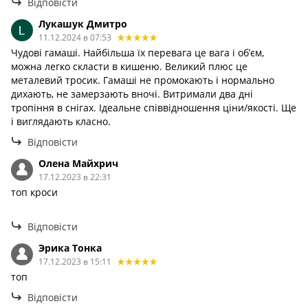
Відповісти
Лукашук Дмитро
11.12.2024 в 07:53
Чудові гамаші. Найбільша їх перевага це вага і обʼєм,
можна легко скласти в кишеню. Великий плюс це
металевий тросик. Гамаші не промокають і нормально
дихають, не замерзають вночі. Витримали два дні
тропіння в снігах. Ідеальне співвідношення ціни/якості. Ще
і виглядають класно.
Відповісти
Олена Майхрич
17.12.2023 в 22:31
топ кроси
Відповісти
Эрика Тонка
17.12.2023 в 15:11
топ
Відповісти