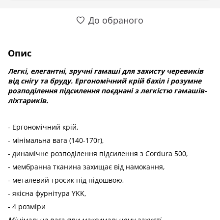
До обраного
Опис
Легкі, елегантні, зручні гамаші для захисту черевиків
від снігу та бруду. Ергономічний крій бахіл і розумне
розподілення підсилення поєднані з легкістю гамашів-
ліхтариків.
- Ергономічний крій,
- мінімальна вага (140-170г),
- динамічне розподілення підсилення з Cordura 500,
- мембранна тканина захищає від намокання,
- металевий тросик під підошвою,
- якісна фурнітура YKK,
- 4 розміри
Мінімальна вага при максимальному захисті.