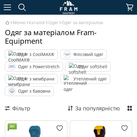
Меню
Каталог
Одяг
Одяг за матеріалом
Одяг за матеріалом Fram-
Equipment
Одяг з CoolMAX®
Флісовий одяг
Одяг з Powerstretch
Одяг softshell
Одяг з мембрани
Утеплений одяг
Одяг з бавовни
Фільтр
За популярністю
Хіт