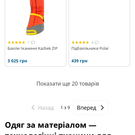
1
4
Бахіли тканинні Kazbek ZIP
Підбахільники Polar
3 025 грн
439 грн
Показати ще 20 товарів
Назад
Вперед
1
з 9
Одяг за матеріалом —