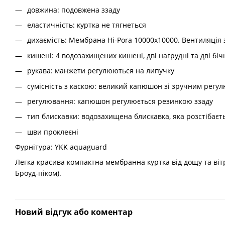
довжина: подовжена ззаду
еластичність: куртка не тягнеться
дихаємість: Мембрана Hi-Pora 10000x10000. Вентиляція
кишені: 4 водозахищених кишені, дві нагрудні та дві біч
рукава: манжети регулюються на липучку
сумісність з каскою: великий капюшон зі зручним регулю
регулювання: капюшон регулюється резинкою ззаду
тип блискавки: водозахищена блискавка, яка розстібаєтьс
шви проклеєні
Фурнітура: YKK aquaguard
Легка красива компактна мембранна куртка від дощу та вітр
Броуд-піком).
Новий відгук або коментар