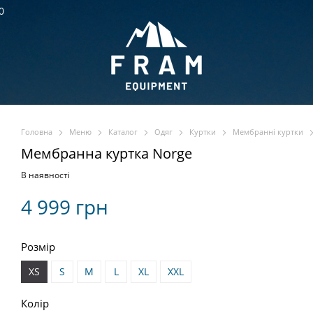
0
Головна
Меню
Каталог
Одяг
Куртки
Мембранні куртки
Мембранна куртка Norge
В наявності
4 999 грн
Розмір
XS
S
M
L
XL
XXL
Колір