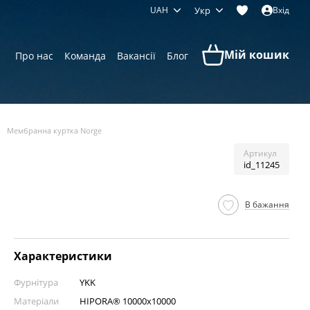
UAH
Укр
Вхід
Мій кошик
Про нас
Команда
Вакансії
Блог
Мембранна куртка Norge
Артикул
id_11245
В бажання
Характеристики
Фурнітура
YKK
Матеріали
HIPORA® 10000x10000