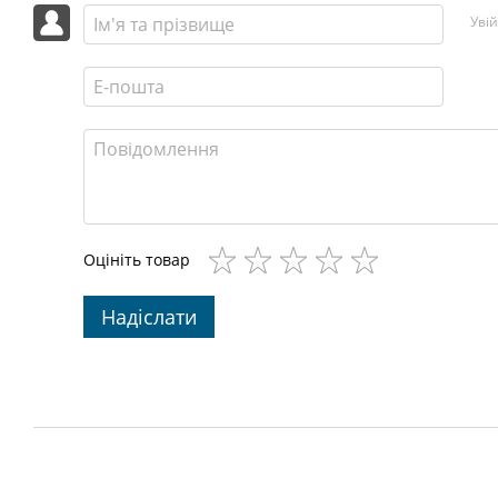
Уві
Оцініть товар
Надіслати