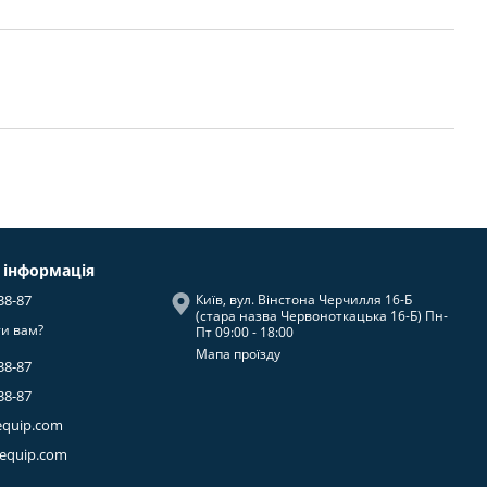
 інформація
38-87
Київ, вул. Вінстона Черчилля 16-Б
(стара назва Червоноткацька 16-Б) Пн-
и вам?
Пт 09:00 - 18:00
Мапа проїзду
38-87
38-87
equip.com
-equip.com