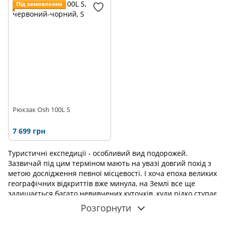
Під замовлення
Рюкзак Osh 100L S
7 699 грн
Туристичні експедиції - особливий вид подорожей.
Зазвичай під цим терміном мають на увазі довгий похід з
метою дослідження певної місцевості. І хоча епоха великих
географічних відкриттів вже минула, на Землі все ще
залишається багато невивчених куточків, куди рідко ступає
нога людини.
Розгорнути
Експедиції зазвичай довші по часу, ніж просто похід, та є