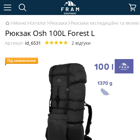
Меню
Каталог
Рюкзаки
Рюкзаки експедиційні та великі 
Рюкзак Osh 100L Forest L
Артикул:
id_6531
2 відгуки
Під замовлення