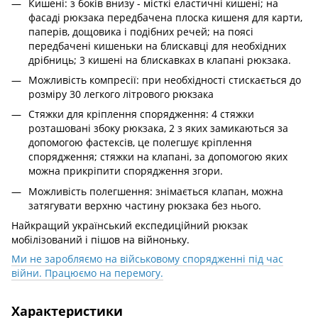
Кишені: з боків внизу - місткі еластичні кишені; на
фасаді рюкзака передбачена плоска кишеня для карти,
паперів, дощовика і подібних речей; на поясі
передбачені кишеньки на блискавці для необхідних
дрібниць; 3 кишені на блискавках в клапані рюкзака.
Можливість компресії: при необхідності стискається до
розміру 30 легкого літрового рюкзака
Стяжки для кріплення спорядження: 4 стяжки
розташовані збоку рюкзака, 2 з яких замикаються за
допомогою фастексів, це полегшує кріплення
спорядження; стяжки на клапані, за допомогою яких
можна прикріпити спорядження згори.
Можливість полегшення: знімається клапан, можна
затягувати верхню частину рюкзака без нього.
Найкращий український експедиційний рюкзак
мобілізований і пішов на війноньку.
Ми не заробляємо на військовому спорядженні під час
війни. Працюємо на перемогу.
Характеристики