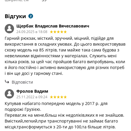
Відгуки
2
Щербак Владислав Вячеславович
24.09.2025 в 18:08
Гарний рюкзак, місткий, зручний, міцний, підійде для
використання в складних умовах. До цього використовував
схожу модель на 85 літрів, там майже така сама будова з
невеликими відмінностями у матеріалах. Служить мені
кілька років, за цей час пройшов багато випробувань, коли
я його постійно і активно використовую для різних потреб
і він ще досі у гарному стані.
Відповісти
Фролов Вадим
25.11.2022 в 09:24
Купував набагато попередню модель у 2017 р. для
подорожі Грузією.
Переваг,як на мене,більш ніж недоліків,яких я не знайшов.
Вмісткий,легкий,при транспортуванні не займає багато
місця,трансформується з 20-ти до 100,та більше літрів.