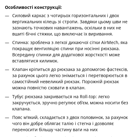
Особливості конструкції:
Силовий каркас з чотирьох горизонтальних і двох
вертикальних кілець зі стропи. Завдяки цьому шви не
зазнають точкових навантажень, оскільки в них не
вшиті бічні стяжки, що виключає їх виривання.
Спинка: зроблена з легкої дихаючої сітки AirMech, яка
покращує вентиляцію спини при носінні рюкзака.
Всередину спинки для додаткової жорсткості може
вставлятися килимок.
Клапан кріпиться до рюкзака за допомогою фастексів,
за рахунок цього легко знімається і перетворюється в
самостійний невеликий рюкзак. Порожній рюкзак
можна повністю сховати в клапан.
Тубус рюкзака закривається на Roll-top: легко
закручується, зручно регулює об’єм, можна носити без
клапана.
Пояс м'який, складається з двох половинок, за рахунок
чого він добре облягає талію і стегна і дозволяє
переносити більшу частину ваги на них