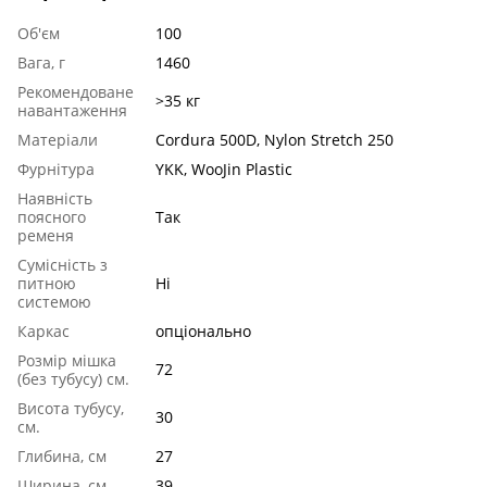
Об'єм
100
Вага, г
1460
Рекомендоване
>35 кг
навантаження
Матеріали
Cordura 500D, Nylon Stretch 250
Фурнітура
YKK, WooJin Plastic
Наявність
поясного
Так
ременя
Сумісність з
питною
Ні
системою
Каркас
опціонально
Розмір мішка
72
(без тубусу) см.
Висота тубусу,
30
см.
Глибина, см
27
Ширина, см
39