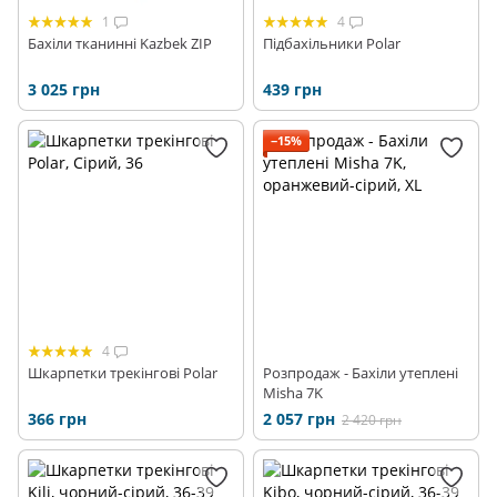
1
4
Бахіли тканинні Kazbek ZIP
Підбахільники Polar
3 025 грн
439 грн
−15%
4
Шкарпетки трекінгові Polar
Розпродаж - Бахіли утеплені
Misha 7K
366 грн
2 057 грн
2 420 грн