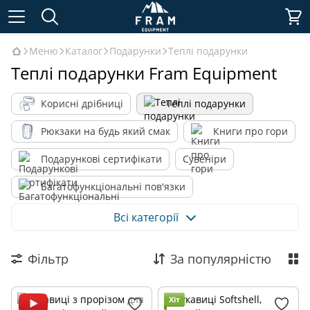
Меню
Каталог
Подарунки
Теплі подарунки
Теплі подарунки Fram Equipment
Корисні дрібниці
Теплі подарунки
Рюкзаки на будь який смак
Книги про гори
Подарункові сертифікати
Сувеніри
Багатофункціональні пов'язки
Футболки з гірським характером
Всі категорії
Худі з принтами
Фільтр
За популярністю
Хіт