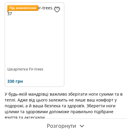
Під замовлення
Шкарпетки Fir-trees
330 грн
У будь-якій мандрівці важливо зберігати ноги сухими та в
теплі. Адже від цього залежить не лише ваш комфорт у
подорожі, а й ваша безпека та здоров’я. Зберегти ноги
цілими та здоровими допоможе правильно підібране
взуття та аксесуари.
Розгорнути
Як підібрати захист для ніг та взуття у