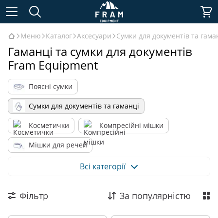
Меню
Каталог
Аксесуари
Сумки для документів та гама
Гаманці та сумки для документів
Fram Equipment
Поясні сумки
Сумки для документів та гаманці
Косметички
Компресійні мішки
Мішки для речей
Накидки на рюкзаки (15-100 л)
Чохли
Всі категорії
Стяжки
Фільтр
За популярністю