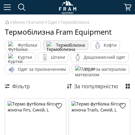
Меню
Каталог
Одяг
Термобілизна
Термобілизна Fram Equipment
Футболки
Термобілизна
Кофти
Куртки
Штани
Дощозахисний одяг
Одяг за призначенням
Одяг за матеріалом
Фільтр
За популярністю