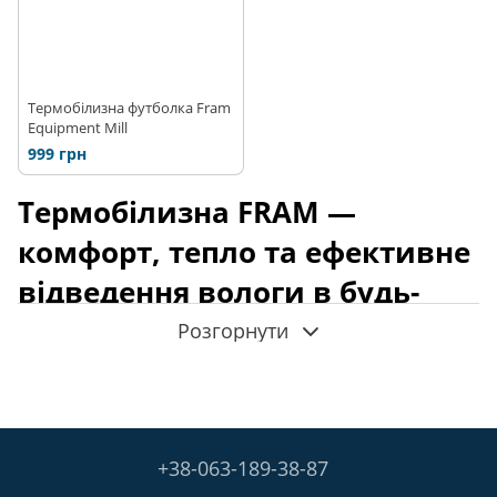
Термобілизна футболка Fram
Equipment Mill
999 грн
Термобілизна FRAM —
комфорт, тепло та ефективне
відведення вологи в будь-
яких умовах
Розгорнути
Термобілизна
— це перший шар одягу, який відповідає за
збереження комфорту під час фізичної активності. Вона не
просто зігріває, а допомагає підтримувати оптимальний
мікроклімат, швидко відводить вологу від тіла та дозволяє
+38-063-189-38-87
залишатися сухими навіть під час інтенсивного руху. Саме
тому
термобілизна для туризму
, альпінізму, бігу чи