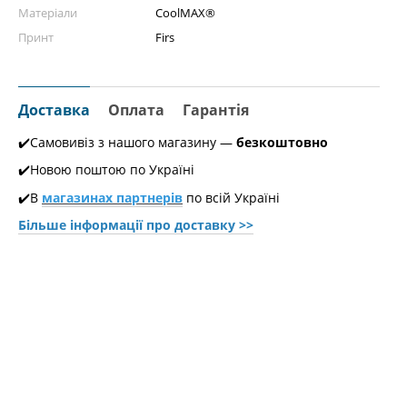
Матеріали
CoolMAX®
Принт
Firs
Доставка
Оплата
Гарантія
✔️Самовивіз з нашого магазину —
безкоштовно
✔️Новою поштою по Україні
✔️В
магазинах партнерів
по всій Україні
Більше інформації про доставкy >>