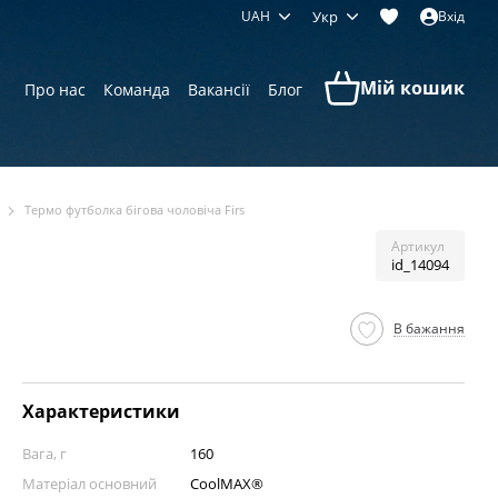
UAH
Укр
Вхід
Мій кошик
Про нас
Команда
Вакансії
Блог
Термо футболка бігова чоловіча Firs
Артикул
id_14094
В бажання
Характеристики
Вага, г
160
Матеріал основний
CoolMAX®