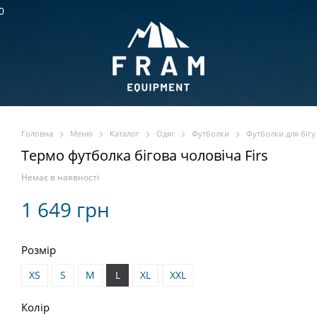
0
Головна
Меню
Каталог
Одяг
Футболки
Футболки для бігу
Термо футболка бігова чоловіча Firs
Немає в наявності
1 649 грн
Розмір
XS
S
M
L
XL
XXL
Колір