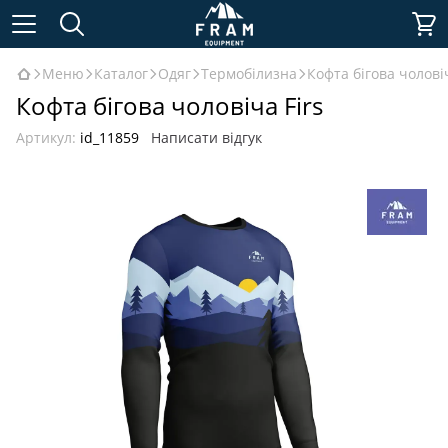
Меню
Каталог
Одяг
Термобілизна
Кофта бігова чоловіч
Кофта бігова чоловіча Firs
Артикул:
id_11859
Написати відгук