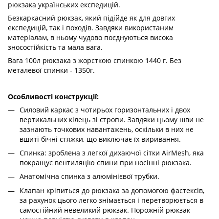
рюкзака українських експедицій.
Безкаркасний рюкзак, який підійде як для довгих
експедицій, так і походів. Завдяки використаним
матеріалам, в ньому чудово поєднуються висока
зносостійкість та мала вага.
Вага 100л рюкзака з жорсткою спинкою 1440 г. Без
металевої спинки - 1350г.
Особливості конструкції:
Силовий каркас з чотирьох горизонтальних і двох
вертикальних кілець зі стропи. Завдяки цьому шви не
зазнають точкових навантажень, оскільки в них не
вшиті бічні стяжки, що виключає їх виривання.
Спинка: зроблена з легкої дихаючої сітки AirMesh, яка
покращує вентиляцію спини при носінні рюкзака.
Анатомічна спинка з алюмінієвої трубки.
Клапан кріпиться до рюкзака за допомогою фастексів,
за рахунок цього легко знімається і перетворюється в
самостійний невеликий рюкзак. Порожній рюкзак