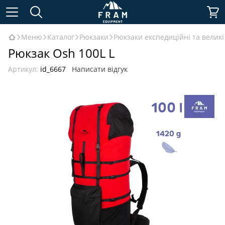
Меню
Каталог
Рюкзаки
Рюкзаки експедиційні та великі 
Рюкзак Osh 100L L
Артикул:
id_6667
Написати відгук