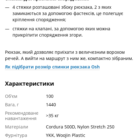
4 стяжки розташовані збоку рюкзака, 2 з яких
замикаються за допомогою фастексів, це полегшує
кріплення спорядження;
стяжки на клапані, за допомогою яких можна
прикріпити спорядження згори.
Рюкзак, який дозволяє приїхати з величезним ворохом
речей. А вийти на маршрут з ним же, компактно зібраним.
Як підібрати розмір спинки рюкзака Osh
Характеристики
Об'єм
100
Вага, г
1440
Рекомендоване
>35 кг
навантаження
Матеріали
Cordura 500D, Nylon Stretch 250
Фурнітура
YKK, WooJin Plastic