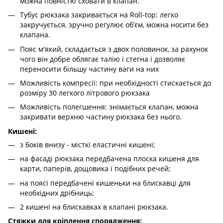
можна повністю сховати в клапан.
Тубус рюкзака закривається на Roll-top: легко
закручується, зручно регулює об’єм, можна носити без
клапана.
Пояс м'який, складається з двох половинок, за рахунок
чого він добре облягає талію і стегна і дозволяє
переносити більшу частину ваги на них
Можливість компресії: при необхідності стискається до
розміру 30 легкого літрового рюкзака
Можливість полегшення: знімається клапан, можна
закривати верхню частину рюкзака без нього.
Кишені:
з боків внизу - місткі еластичні кишені;
на фасаді рюкзака передбачена плоска кишеня для
карти, паперів, дощовика і подібних речей;
на поясі передбачені кишеньки на блискавці для
необхідних дрібниць;
2 кишені на блискавках в клапані рюкзака.
Стяжки для кріплення спорядження: