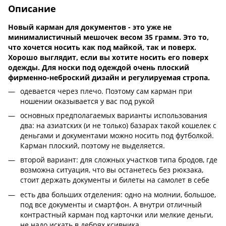
Описание
Новый карман для документов - это уже не
минималистичный мешочек весом 35 грамм. Это то,
что хочется носить как под майкой, так и поверх.
Хорошо выглядит, если вы хотите носить его поверх
одежды. Для носки под одеждой очень плоский
фирменно-неброский дизайн и регулируемая стропа.
одевается через плечо. Поэтому сам карман при
ношении оказывается у вас под рукой
основных предполагаемых варианты использования
два: на азиатских (и не только) базарах такой кошелек с
деньгами и документами можно носить под футболкой.
Карман плоский, поэтому не выделяется.
второй вариант: для сложных участков типа бродов, где
возможна ситуация, что вы останетесь без рюкзака,
стоит держать документы и билеты на самолет в себе
есть два больших отделения: одно на молнии, большое,
под все документы и смартфон. А внутри отличный
контрастный карман под карточки или мелкие деньги,
не надо искать в дебрях ксивника