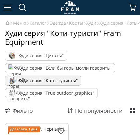
Меню
Каталог
Одежда
Кофты
Худи
Худи серия "Коты-
Худи серия "Коти-туристи" Fram
Equipment
Худи серия "Цитаты"
Худи серия "Если бы горы могли говорить"
Худи серия "Коты-туристы"
Худи серия "True outdoor graphics"
Фильтр
По популярности
Доставка 3 дня