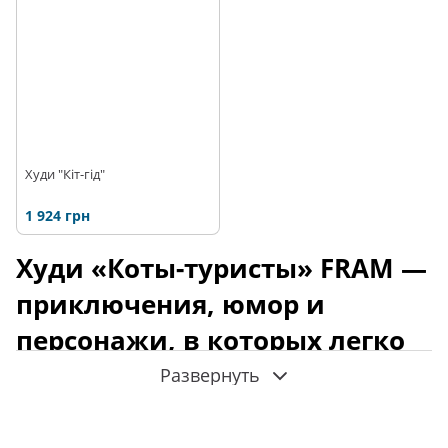
Худи "Кіт-гід"
1 924 грн
Худи «Коты-туристы» FRAM —
приключения, юмор и
персонажи, в которых легко
узнать свою компанию
Развернуть
В каждой туристической компании есть свои персонажи.
Кто-то всегда знает дорогу, кто-то носит аптечку на все