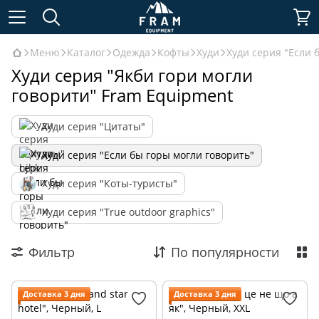
Меню
Каталог
Одежда
Кофты
Худи
Худи серия "Если 
Худи серия "Якби гори могли
говорити" Fram Equipment
Худи серия "Цитаты"
Худи серия "Если бы горы могли говорить"
Худи серия "Коты-туристы"
Худи серия "True outdoor graphics"
Фильтр
По популярности
Доставка 3 дня
Доставка 3 дня