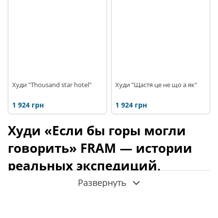
Худи "Thousand star hotel"
Худи "Щастя це не що а як"
1 924 грн
1 924 грн
Худи «Если бы горы могли
говорить» FRAM — истории
реальных экспедиций,
воплощённые в авторских
Развернуть
иллюстрациях