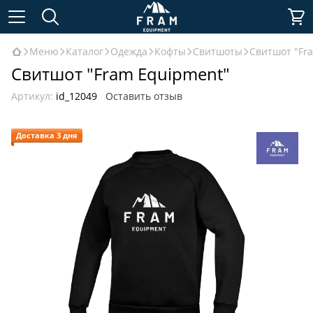
Меню
Каталог
Одежда
Кофты
Свитшоты
Свитшот "Fr
Свитшот "Fram Equipment"
Артикул:
id_12049
Оставить отзыв
Доставка 3 дня