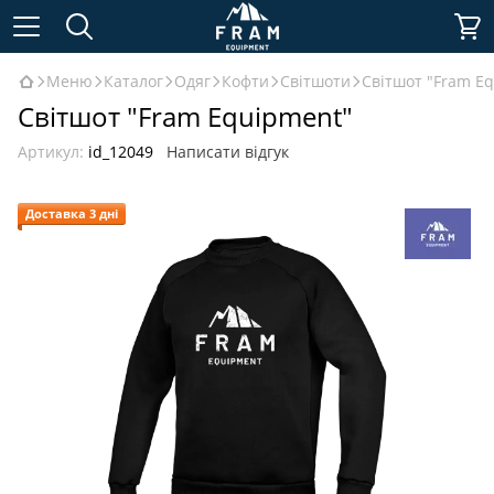
Меню
Каталог
Одяг
Кофти
Світшоти
Світшот "Fram E
Світшот "Fram Equipment"
Артикул:
id_12049
Написати відгук
Доставка 3 дні