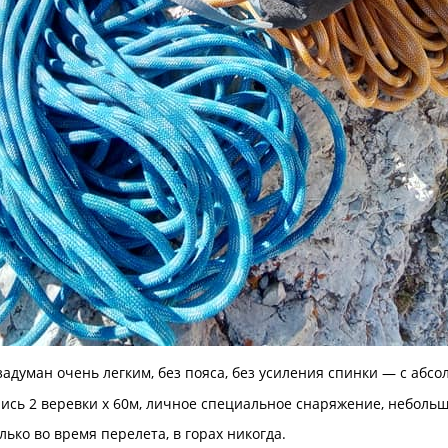
адуман очень легким, без пояса, без усиления спинки — с абсо
ись 2 веревки х 60м, личное специальное снаряжение, небольш
ько во время перелета, в горах никогда.