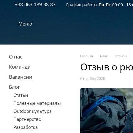
+38-063-189-38-87
Перейти к основному контенту
График работы:
Пн-Пт
09:00 –18:
Меню
О нас
Главная
Блог
Отзывы
Отзыв о рю
Команда
Вакансии
6 ноября 2020
Блог
Статьи
Полезные материалы
Outdoor культура
Партнерство
Разработка