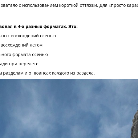
хватало с использованием короткой оттяжки. Для «просто караб
зовал в 4-х разных форматах. Это:
ьных восхождений осенью
 восхождений летом
бного формата осенью
лади при перелете
м разделам и о нюансах каждого из раздела.