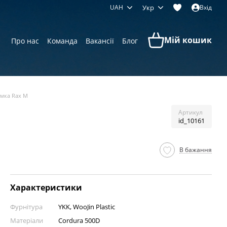
UAH
Укр
Вхід
Мій кошик
Про нас
Команда
Вакансії
Блог
умка Rax M
Артикул
id_10161
В бажання
Характеристики
Фурнітура
YKK, WooJin Plastic
Матеріали
Cordura 500D