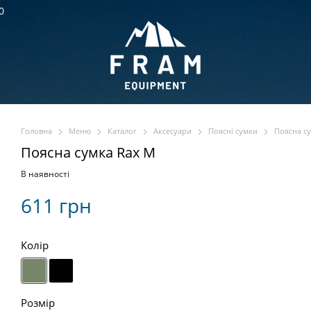
0
Головна
Меню
Каталог
Аксесуари
Поясні сумки
Поясна с
Поясна сумка Rax M
В наявності
611 грн
Колір
Розмір