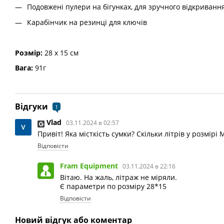
Подовжені пулери на бігунках, для зручного відкриванн
Карабінчик на резинці для ключів
Розмір:
28 х 15 см
Вага:
91г
Відгуки
1
Vlad
03.11.2024 в 02:57
Привіт! Яка місткість сумки? Скільки літрів у розмірі 
Відповісти
Fram Equipment
03.11.2024 в 22:16
Вітаю. На жаль, літраж не міряли.
Є параметри по розміру 28*15
Відповісти
Новий відгук або коментар