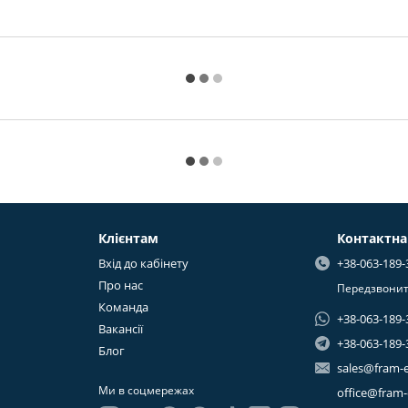
Клієнтам
Контактна
Вхід до кабінету
+38-063-189-
Про нас
Передзвонит
Команда
+38-063-189-
Вакансії
+38-063-189-
Блог
sales@fram-
Ми в соцмережах
office@fram