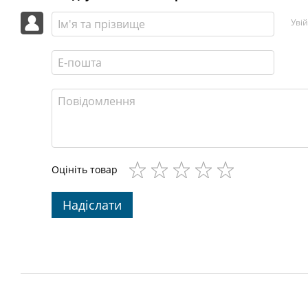
Уві
Оцініть товар
Надіслати