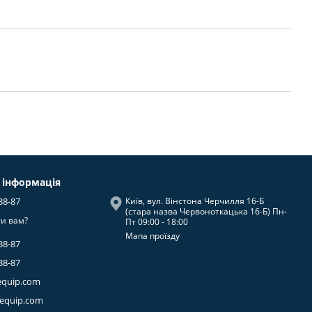
 інформація
38-87
Київ, вул. Вінстона Черчилля 16-Б
(стара назва Червоноткацька 16-Б) Пн-
и вам?
Пт 09:00 - 18:00
Мапа проїзду
38-87
38-87
equip.com
-equip.com