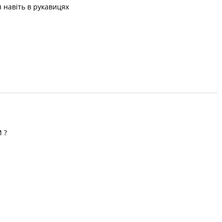
я навіть в рукавицях
M ?